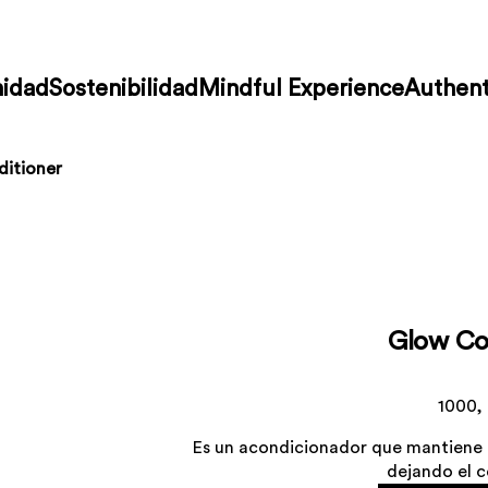
idad
Sostenibilidad
Mindful Experience
Authent
itioner
Glow Co
1000,
Es un acondicionador que mantiene el
dejando el c