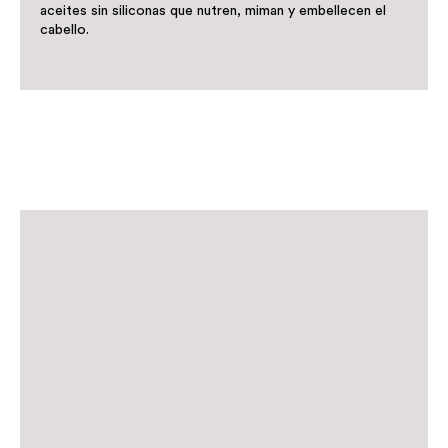
aceites sin siliconas que nutren, miman y embellecen el
cabello.