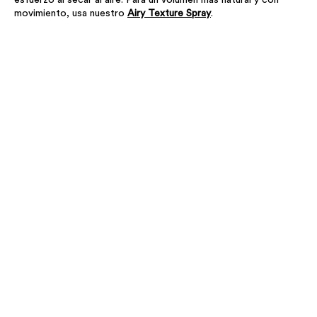
esfuerzo al secar al aire. Para un volumen más natural y con
movimiento, usa nuestro
Airy Texture Spray
.