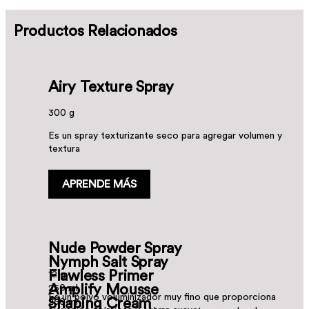
Productos Relacionados
Airy Texture Spray
300 g
Es un spray texturizante seco para agregar volumen y
textura
APRENDE MÁS
Nude Powder Spray
Nymph Salt Spray
Flawless Primer
12 g
Amplify Mousse
250 ml
Es un polvo voluminizador muy fino que proporciona
Shaping Cream
250 ml