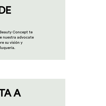
DE
 Beauty Concept te
re nuestra advocate
re su visión y
luquería.
TA A