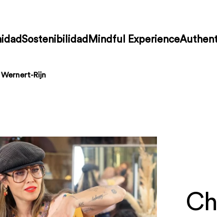
idad
Sostenibilidad
Mindful Experience
Authent
 Wernert-Rijn
Ch