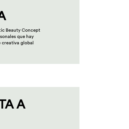
A
tic Beauty Concept
ersonales que hay
 creativa global
TA A