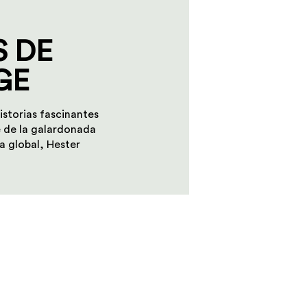
 DE
GE
istorias fascinantes
e de la galardonada
va global, Hester